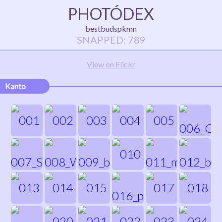
PHOTÓDEX
bestbudspkmn
SNAPPED: 789
View on Flickr
Kanto