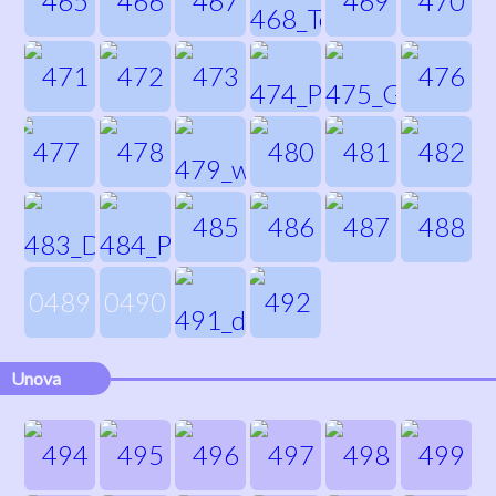
0489
0490
Unova